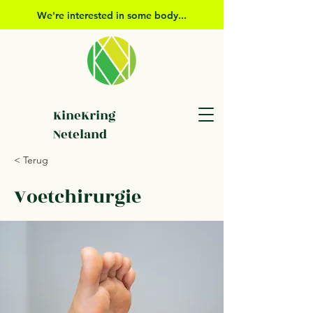
We're interested in some body...
KineKring
Neteland
< Terug
Voetchirurgie