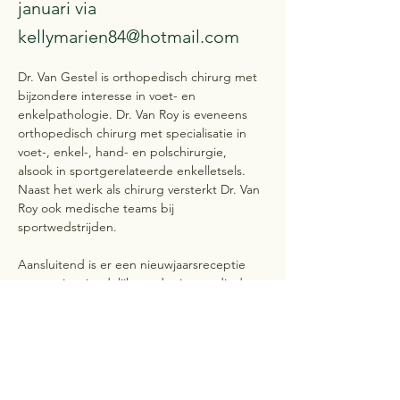
januari via
kellymarien84@hotmail.com
Dr. Van Gestel is orthopedisch chirurg met 
bijzondere interesse in voet- en 
enkelpathologie. Dr. Van Roy is eveneens 
orthopedisch chirurg met specialisatie in 
voet-, enkel-, hand- en polschirurgie, 
alsook in sportgerelateerde enkelletsels. 
Naast het werk als chirurg versterkt Dr. Van 
Roy ook medische teams bij 
sportwedstrijden. 
Aansluitend is er een nieuwjaarsreceptie 
waarop je vriendelijk wordt uitgenodigd.
Graag inschrijven voor de receptie en dit 
voor vrijdag 23 januari via 	
Vorige
Volgende
kellymarien84@hotmail.com